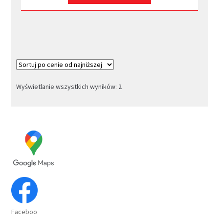
Posortowane
Wyświetlanie wszystkich wyników: 2
według
ceny:
od
niskiej
do
wysokiej
Faceboo