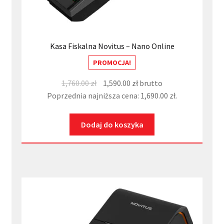
Kasy Online – Informacje
Kasy Fiskalne NOVITUS
Kasa Fiskalna Novitus – Nano Online
PROMOCJA!
Kasy Fiskalne ELZAB
Pierwotna
Aktualna
1,760.00
zł
1,590.00
zł
brutto
cena
cena
Poprzednia najniższa cena:
1,690.00
zł
.
Kasy Fiskalne POSNET
wynosiła:
wynosi:
1,760.00 zł.
1,590.00 zł.
Kasy Fiskalne FAREX
Dodaj do koszyka
Kasy Fiskalne DATECS
Kasy Fiskalne ACLAS
Rozwiń
Drukarki Fiskalne Online
menu