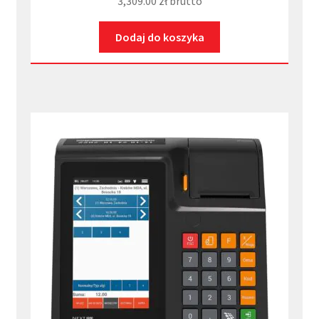
3,309.00
zł
brutto
Dodaj do koszyka