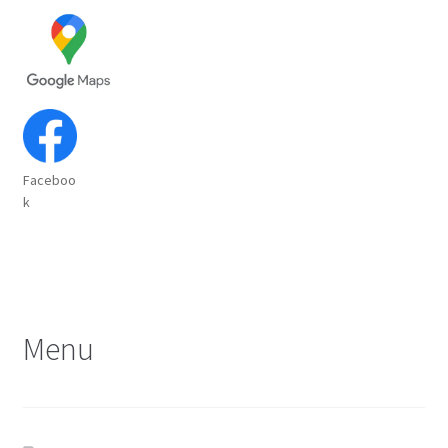
niskiej
do
wysokiej
Faceboo
k
Menu