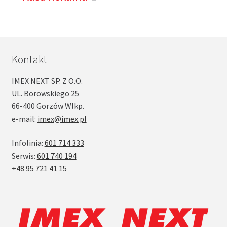
Kontakt
IMEX NEXT SP. Z O.O.
UL. Borowskiego 25
66-400 Gorzów Wlkp.
e-mail:
imex@imex.pl
Infolinia:
601 714 333
Serwis:
601 740 194
+48 95 721 41 15