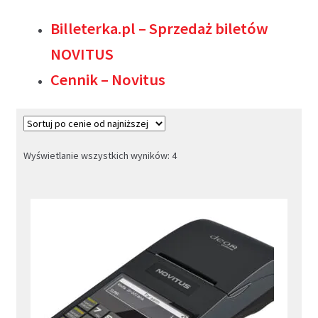
Podpis Kwalifikowany
Billeterka.pl – Sprzedaż biletów
Kasy na Raty
NOVITUS
Rozwiń
Cennik – Novitus
Blog
menu
potom
Rozwiń
Kontakt
menu
potom
Rozwiń
Moje konto (Zarejestruj / Zaloguj)
Posortowane
Wyświetlanie wszystkich wyników: 4
menu
według
potom
ceny:
od
niskiej
do
wysokiej