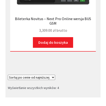
Bileterka Novitus – Next Pro Online wersja BUS
GSM
3,309.00
zł
brutto
Dodaj do koszyka
Posortowane
Wyświetlanie wszystkich wyników: 4
według
ceny:
od