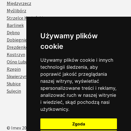
Międzyrzecz
Myślibórz
Strzelce Krajeńskie
Barlinek
Cześć!
Dębno
Używamy plików
Czy chcesz,
Dobiegniew
żebyśmy oddzwonili
cookie
Drezdenko
do Ciebie za darmo
w
28
sekund?
Kostrzyn
Używamy plików cookie i innych
Ośno Lubuskie
TAK
technologii śledzenia, aby
Rzepin
poprawić jakość przeglądania
Skwierzyna
naszej witryny, wyświetlać
Słubice
spersonalizowane treści i reklamy,
Sulęcin
analizować ruch w naszej witrynie
i wiedzieć, skąd pochodzą nasi
użytkownicy.
Zgoda
© Imex 2026