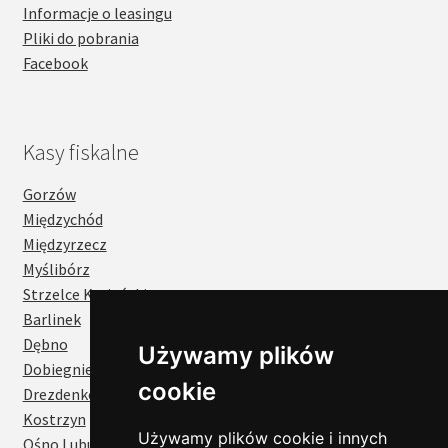
Informacje o leasingu
Pliki do pobrania
Facebook
Kasy fiskalne
Gorzów
Międzychód
Międzyrzecz
Myślibórz
Strzelce Krajeńskie
Barlinek
Dębno
Używamy plików
Dobiegniew
cookie
Drezdenko
Cześć!
Kostrzyn
Czy chcesz,
Używamy plików cookie i innych
żebyśmy oddzwonili
Ośno Lubuskie