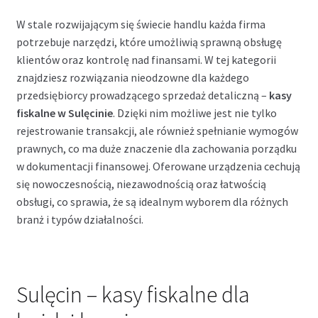
Podpis Kwalifikowany
W stale rozwijającym się świecie handlu każda firma
Kasy na Raty
potrzebuje narzędzi, które umożliwią sprawną obsługę
klientów oraz kontrolę nad finansami. W tej kategorii
Rozwiń
znajdziesz rozwiązania nieodzowne dla każdego
Blog
menu
przedsiębiorcy prowadzącego sprzedaż detaliczną –
kasy
potom
Rozwiń
fiskalne w Sulęcinie
. Dzięki nim możliwe jest nie tylko
Kontakt
menu
rejestrowanie transakcji, ale również spełnianie wymogów
potom
prawnych, co ma duże znaczenie dla zachowania porządku
Rozwiń
Moje konto (Zarejestruj / Zaloguj)
w dokumentacji finansowej. Oferowane urządzenia cechują
menu
się nowoczesnością, niezawodnością oraz łatwością
potom
obsługi, co sprawia, że są idealnym wyborem dla różnych
branż i typów działalności.
Sulęcin – kasy fiskalne dla