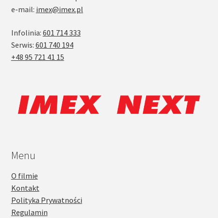
e-mail:
imex@imex.pl
Infolinia:
601 714 333
Serwis:
601 740 194
+48 95 721 41 15
Menu
O filmie
Kontakt
Polityka Prywatności
Regulamin